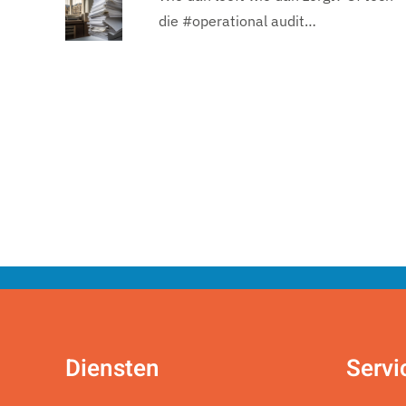
die #operational audit…
Diensten
Servi