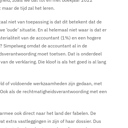
gheid, zoals we dat tot en met boekjaar 2022
 maar de tijd zal het leren.
al niet van toepassing is dat dit betekent dat de
 ‘oude’ situatie. En al helemaal niet waar is dat er
terialiteit van de accountant (1%) en een hogere
? Simpelweg omdat de accountant al in de
dsverantwoording moet toetsen. Dat is onderdeel
n de verklaring. Die kloof is als het goed is al lang
ld of voldoende werkzaamheden zijn gedaan, met
en. Ook als de rechtmatigheidsverantwoording met een
rmee ook direct naar het land der fabelen. De
t extra vastleggingen in zijn of haar dossier. Dus