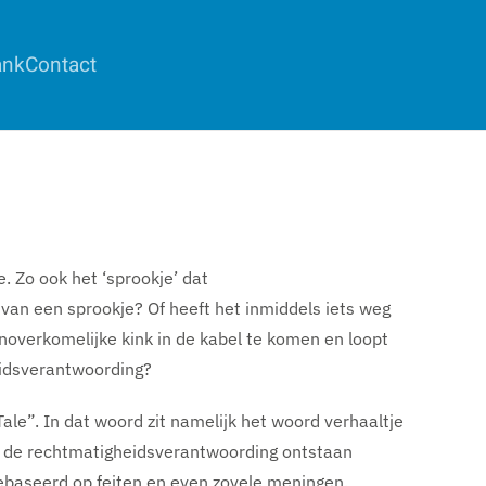
ank
Contact
Zo ook het ‘sprookje’ dat
van een sprookje? Of heeft het inmiddels iets weg
 onoverkomelijke kink in de kabel te komen en loopt
eidsverantwoording?
Tale”. In dat woord zit namelijk het woord verhaaltje
nd de rechtmatigheidsverantwoording ontstaan
gebaseerd op feiten en even zovele meningen.