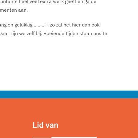
countants heel veel extra werk geeft en ga de
gumenten aan.
ang en gelukkig……….”, zo zal het hier dan ook
Daar zijn we zelf bij. Boeiende tijden staan ons te
Lid van