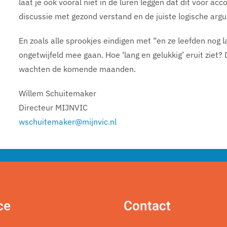
laat je ook vooral niet in de luren leggen dat dit voor ac
discussie met gezond verstand en de juiste logische ar
En zoals alle sprookjes eindigen met “en ze leefden nog l
ongetwijfeld mee gaan. Hoe ‘lang en gelukkig’ eruit ziet? 
wachten de komende maanden.
Willem Schuitemaker
Directeur MIJNVIC
wschuitemaker@mijnvic.nl
ce
Contact