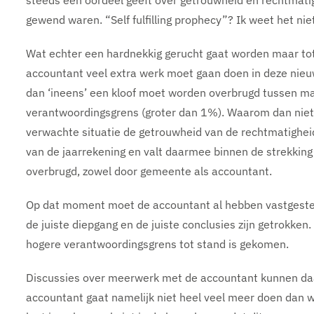
steeds een oordeel geeft over getrouwheid en rechtmati
gewend waren. “Self fulfilling prophecy”? Ik weet het niet
Wat echter een hardnekkig gerucht gaat worden maar tota
accountant veel extra werk moet gaan doen in deze nieuwe
dan ‘ineens’ een kloof moet worden overbrugd tussen ma
verantwoordingsgrens (groter dan 1%). Waarom dan niet
verwachte situatie de getrouwheid van de rechtmatighei
van de jaarrekening en valt daarmee binnen de strekking va
overbrugd, zowel door gemeente als accountant.
Op dat moment moet de accountant al hebben vastgeste
de juiste diepgang en de juiste conclusies zijn getrokk
hogere verantwoordingsgrens tot stand is gekomen.
Discussies over meerwerk met de accountant kunnen daa
accountant gaat namelijk niet heel veel meer doen dan wa