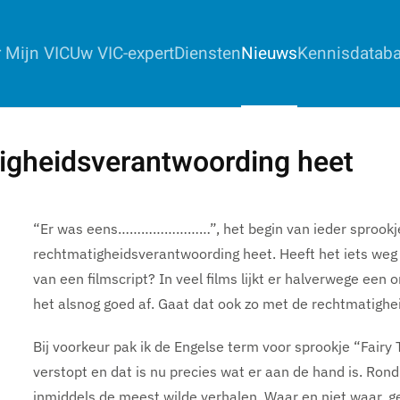
 Mijn VIC
Uw VIC-expert
Diensten
Nieuws
Kennisdatab
tigheidsverantwoording heet
“Er was eens……………………”, het begin van ieder sprookje. 
rechtmatigheidsverantwoording heet. Heeft het iets weg 
van een filmscript? In veel films lijkt er halverwege een
het alsnog goed af. Gaat dat ook zo met de rechtmatigh
Bij voorkeur pak ik de Engelse term voor sprookje “Fairy 
verstopt en dat is nu precies wat er aan de hand is. Ro
inmiddels de meest wilde verhalen. Waar en niet waar, 