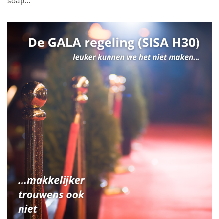
soap…